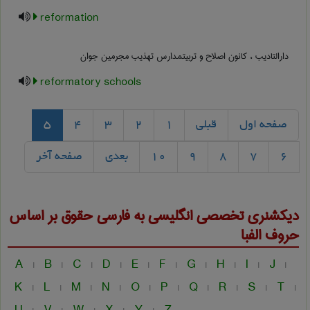
reformation
دارالتادیب ، کانون اصلاح و تربیتمدارس تهذیب مجرمین جوان
reformatory schools
صفحه اول
قبلی
1
2
3
4
5
6
7
8
9
10
بعدی
صفحه آخر
دیکشنری تخصصی انگلیسی به فارسی
حقوق
بر اساس
حروف الفبا
A
B
C
D
E
F
G
H
I
J
|
|
|
|
|
|
|
|
|
|
K
L
M
N
O
P
Q
R
S
T
|
|
|
|
|
|
|
|
|
|