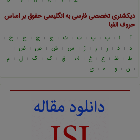
U
V
W
X
Y
Z
|
|
|
|
|
دیکشنری تخصصی فارسی به انگلیسی
حقوق
بر اساس
حروف الفبا
آ
ا
ب
پ
ت
ث
ج
چ
ح
خ
|
|
|
|
|
|
|
|
|
|
د
ذ
ر
ز
ژ
س
ش
ص
ض
|
|
|
|
|
|
|
|
|
ط
ظ
ع
غ
ف
ق
ک
گ
ل
م
|
|
|
|
|
|
|
|
|
ن
و
ه
ی
|
|
|
|
|