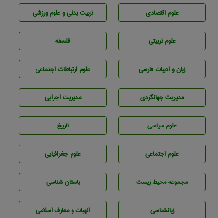
علوم اقتصادی
تربيت بدنی و علوم ورزشی
علوم تربيتی
فلسفه
زبان و ادبيات فارسی
علوم ارتباطات اجتماعی
مديريت جهانگردی
مديريت اجرايی
علوم سياسی
تاريخ
علوم اجتماعی
علوم جغرافيايی
مجموعه محيط زيست
باستان شناسی
زبانشناسی
الهیات و معارف اسلامی