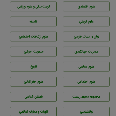
علوم اقتصادی
تربيت بدنی و علوم ورزشی
علوم تربيتی
فلسفه
زبان و ادبيات فارسی
علوم ارتباطات اجتماعی
مديريت جهانگردی
مديريت اجرايی
علوم سياسی
تاريخ
علوم اجتماعی
علوم جغرافيايی
مجموعه محيط زيست
باستان شناسی
زبانشناسی
الهیات و معارف اسلامی