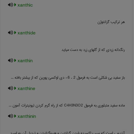
xanthic
هر ترکیب گزانتوژن
xanthide
رنگدانه زردی که از گلهای زرد به دست میاید
xanthin
باز سفید بی شکلی است به فرمول 2 ، 6- دی اوکسی پورین که از بیشتر بافته ...
xanthine
ماده سفید متبلوری به فرمول C4H3N3O2 که از راه گرم کردن تیونیترات آمون ...
xanthinin
آنزیمی است که سبب اکسیده شدن گزانتین و هیپوگزانیتن و تبدیل آن به اسید