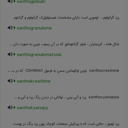
xanthoglobulin
زرد گرانولوم ، ‌ توموری است دارای مشخصات هیستولوژیک گرانولوم و گزانتوم
xanthogranuloma
شکل هاند- کریستیان – شولر گزانتوماتوز که در آن رسوب چربی به صورت دان ...
xanthogranulomatosis
‎ xanthocreatinine نوعی لوکومائین سمی به فرمول ‎ C5H10N4O که در ب ...
xanthokreatinine
‎ xanthocyanopsia زرد و آبی بینی ، توانائی در دیدن رنگ زرد و آبی و ...
xanthokyanopy
زرد توموز ، ‌حالتی است که با پیدایش صفحات کوچک پهن زرد رنگ در پوست