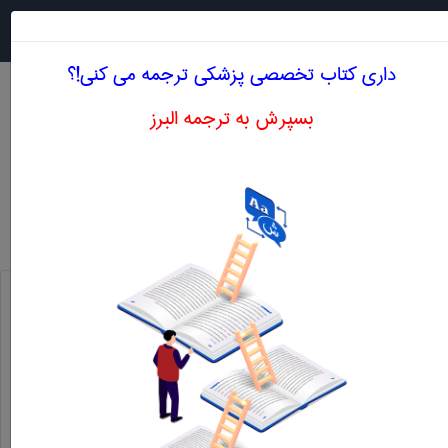
جستجو در
MENU
داری کتاب تخصصی پزشكی ترجمه می کنی!؟
بسپرش به ترجمه البرز
اصطلاحات تخصصی انگلیسی پزشكی حرف X
بمیاری ایکس ، 1-نامی که مکنزی به یک سری از نشانه های مرضی با منشاء نا ...
x d.
نشانه هومئوپاتیک درجه اعشاری شدت اثر 2- مخفف واحد کیتبوک مقدار پرتوی