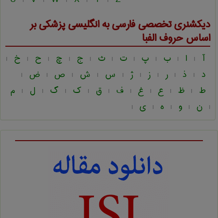
|
|
|
|
|
دیکشنری تخصصی فارسی به انگلیسی
پزشكی
بر
اساس حروف الفبا
آ
ا
ب
پ
ت
ث
ج
چ
ح
خ
|
|
|
|
|
|
|
|
|
|
د
ذ
ر
ز
ژ
س
ش
ص
ض
|
|
|
|
|
|
|
|
|
ط
ظ
ع
غ
ف
ق
ک
گ
ل
م
|
|
|
|
|
|
|
|
|
ن
و
ه
ی
|
|
|
|
|