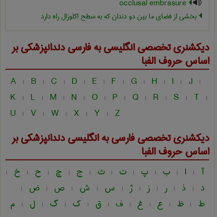
occlusal embrasure
بخشی از فضای ما بین دو دندان که به سطح اکلوزال راه دارد
دیکشنری تخصصی انگلیسی به فارسی
دندانپزشكی
بر
اساس حروف الفبا
A
B
C
D
E
F
G
H
I
J
|
|
|
|
|
|
|
|
|
|
K
L
M
N
O
P
Q
R
S
T
|
|
|
|
|
|
|
|
|
|
U
V
W
X
Y
Z
|
|
|
|
|
دیکشنری تخصصی فارسی به انگلیسی
دندانپزشكی
بر
اساس حروف الفبا
آ
ا
ب
پ
ت
ث
ج
چ
ح
خ
|
|
|
|
|
|
|
|
|
|
د
ذ
ر
ز
ژ
س
ش
ص
ض
|
|
|
|
|
|
|
|
|
ط
ظ
ع
غ
ف
ق
ک
گ
ل
م
|
|
|
|
|
|
|
|
|