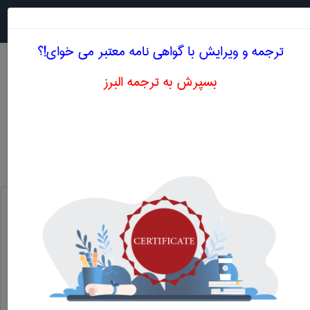
جستجو در
MENU
ترجمه و ویرایش با گواهی نامه معتبر می خوای!؟
بسپرش به ترجمه البرز
معنی LABIAL EMBRASURE
دندانپزشكی
labial embrasure