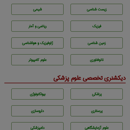
زيست شناسی
شيمی
فیزیک
ریاضی و آمار
زمين شناسی
ژئوفيزيك و هواشناسی
نانوفناوری
علوم کامپیوتر
دیکشنری تخصصی علوم پزشکی
پزشكی
بيوتكنولوژی
پرستاری
داروسازی
علوم آزمايشگاهی
دامپزشكی