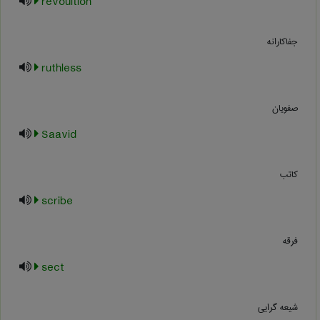
revoultion
جفاکارانه
ruthless
صفویان
Saavid
کاتب
scribe
فرقه
sect
شیعه گرایی