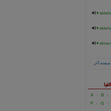
ablati
ablato
abnor
صفحه آخر
فبا
A
B
|
|
P
Q
|
|