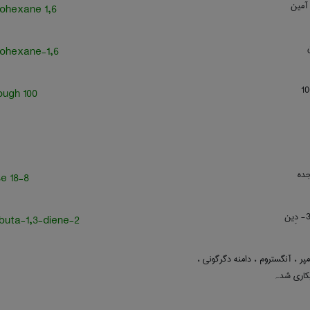
 آمین
1,6 diaminohexane
1,6-diaminohexane
100 aquatough
جده
18-8 reverse
2-chlorobuta-1,3-diene
پر ، آنگستروم ، دامنه دگرگونی ،
بکاری شدہ