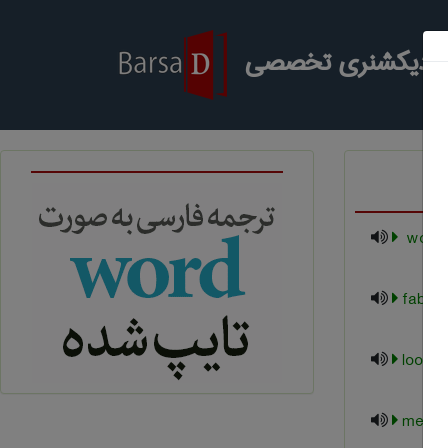
ر دیکشنری تخصصی
‎ wool 