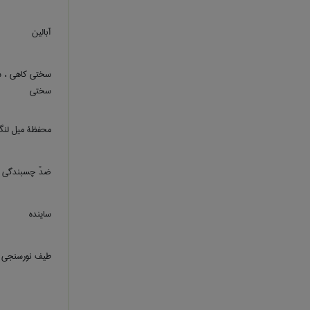
آبالین
سختی کاهی ، 
سختی
محفظۀ میل لن
ضدّ چسبندگی
ساینده
طیف نورسنجی 