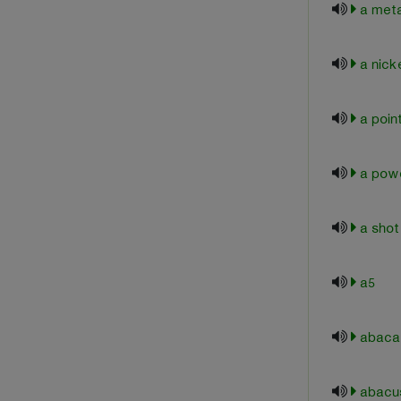
a meta
a nick
a poin
a pow
a shot
a5
abaca
abacu