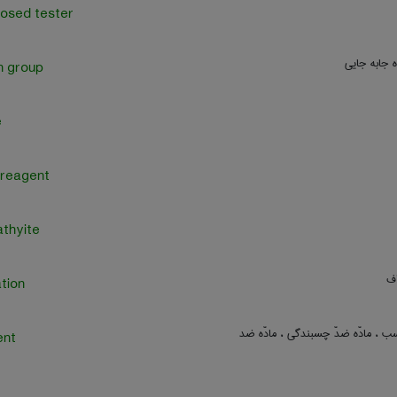
losed tester
ه جابه جایی
n group
e
 reagent
thyite
اف
tion
 ، مادّه ضدّ چسبندگی ، مادّه ضد
ent