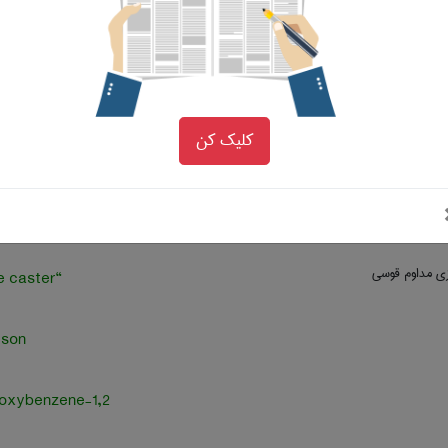
(pi)-meson
(pvf2) pool cathode
کلیک کن
. magnesium-nickel
. rock salt
زی مداوم قوسی
“s” type caster
eson
1,2-dihydroxybenzene