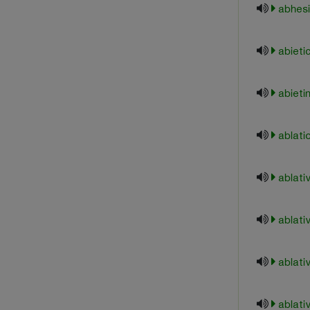
abhes
abieti
abieti
ablati
ablati
ablati
ablati
ablati