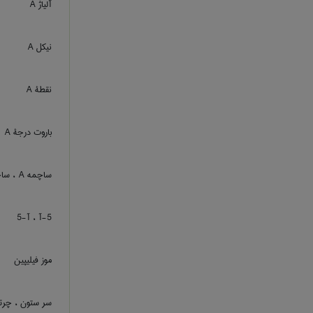
آلیاژ A
نیکل A
نقطۀ A
باروت درجۀ A
ساچمه A ، ساچمۀ A
5-آ ، آ-5
موز فیلیپین
سر ستون ، چرت