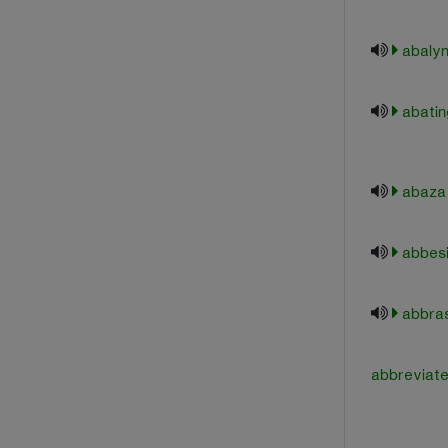
abaly
abatin
abaza
abbes
abbra
abbrev