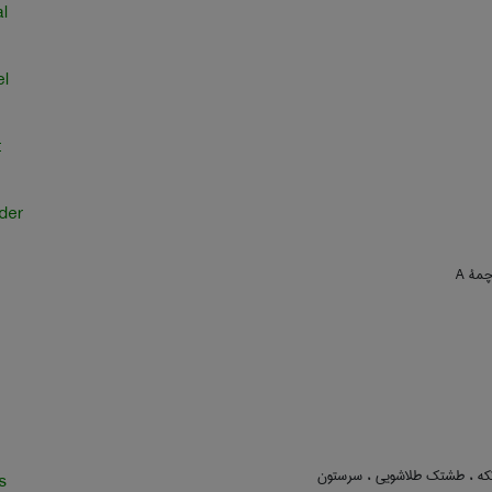
l
el
t
der
که ، طشتک طلاشویی ، سرستون
s