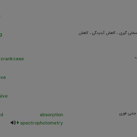
n
سختی گیری ، کاهش آبدیدگی ، کاهش
g
گ
 crankcase
ive
sive
جذبی فوری
iated absorption
spectrophotometry