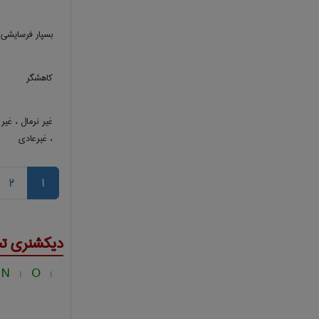
بسپار فرسایشی
کاهشگر
غیر نرمال ، غیر 
، غیرعادی
2
1
دیکشنری ت
N
O
|
|