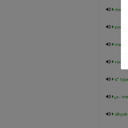
µ+- m