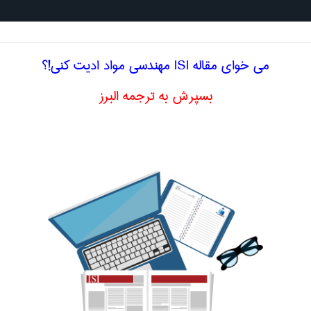
جستجو د
می خوای مقاله ISI مهندسی مواد ادیت کنی!؟
بسپرش به ترجمه البرز
تخصصی انگلیسی مهندسی مواد
fat
اک
(fabric (of soil
ی)
(loop (dislocation
(mu) meson