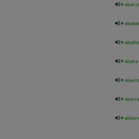
abel c
abelia
abelit
abel's
aberna
aberra
abher