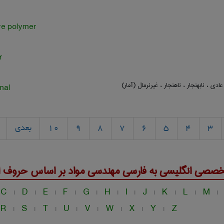
ve polymer
r
عادی ، نابهنجار ، ناهنجار ، غیرنرمال (آمار)
mal
3
4
5
6
7
8
9
10
بعدی
خصصی انگلیسی به فارسی
مهندسی مواد
بر اساس حروف ال
C
D
E
F
G
H
I
J
K
L
M
|
|
|
|
|
|
|
|
|
|
|
R
S
T
U
V
W
X
Y
Z
|
|
|
|
|
|
|
|