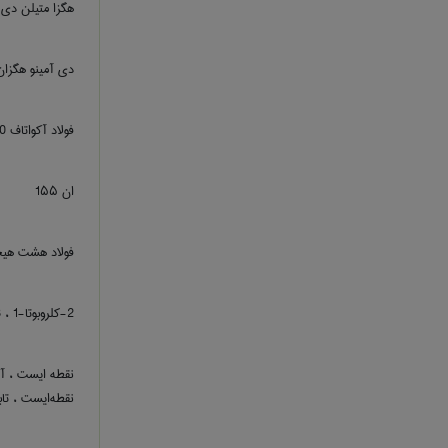
هگزا متیلن دی
دی آمینو هگزان
فولاد آکواتاف 100
ان 1۵۵
فولاد هشت هی
2-کلروبوتا-1 ، 3- دِین
نقطه ایست ، آم
نقطه‌ایست ، تا