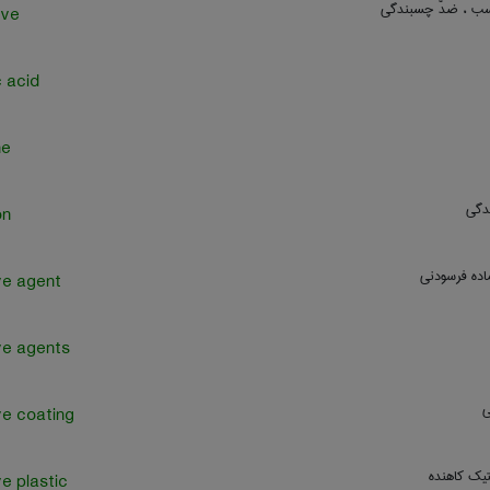
ب ، ضدّ چسبندگی
ive
c acid
ne
دگی
on
ماده فرسودنی
ve agent
ve agents
ی
ve coating
تیک کاهنده
ve plastic