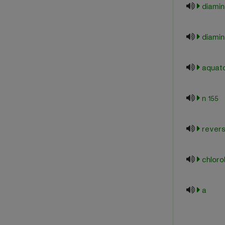
155 n
a