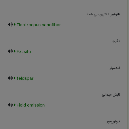
نانوفیبر الکتروریسی شده
Electrospun nanofiber
دگرجا
Ex-situ
فلدسپار
feldspar
تابش میدانی
Field emission
فلوئوروفور