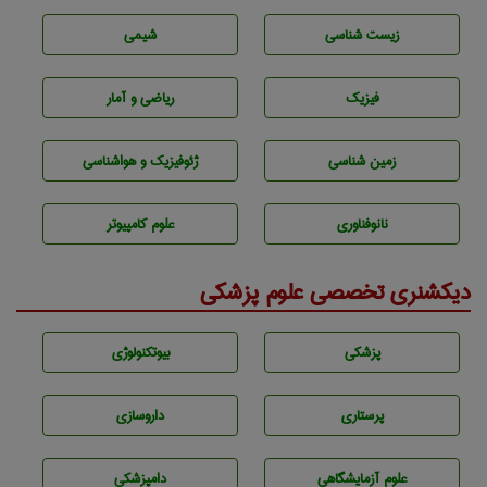
زيست شناسی
شيمی
فیزیک
ریاضی و آمار
زمين شناسی
ژئوفيزيك و هواشناسی
نانوفناوری
علوم کامپیوتر
دیکشنری تخصصی علوم پزشکی
پزشكی
بيوتكنولوژی
پرستاری
داروسازی
علوم آزمايشگاهی
دامپزشكی