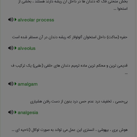
بخش منحنی فک که دندان ها در داخل آن ریشه دارند هستند ، بخشی از
استخوا ...
alveolar process
حفره (ساکت) داخل استخوان آلوئولار که ریشه دندان در آن مستقر شده است
alveolus
قدیمی ترین و محکم ترین ماده ترمیم دندان های خلفی (عقبی) یک ترکیب ف
...
amalgam
بی‌حسی ، تخفیف درد عدم حس درد بدون از دست رفتن هشیاری
analgesia
هوش بری ، بیهوشی ، انستزی این عمل می تواند به صورت لوکال (ناحیه ای ...