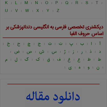
K
L
M
N
O
P
Q
R
S
T
|
|
|
|
|
|
|
|
|
|
U
V
W
X
Y
Z
|
|
|
|
|
دیکشنری تخصصی فارسی به انگلیسی
دندانپزشكی
بر
اساس حروف الفبا
آ
ا
ب
پ
ت
ث
ج
چ
ح
خ
|
|
|
|
|
|
|
|
|
|
د
ذ
ر
ز
ژ
س
ش
ص
ض
|
|
|
|
|
|
|
|
|
ط
ظ
ع
غ
ف
ق
ک
گ
ل
م
|
|
|
|
|
|
|
|
|
ن
و
ه
ی
|
|
|
|
|