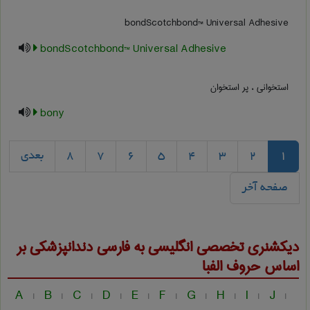
bondScotchbond™ Universal Adhesive
bondScotchbond™ Universal Adhesive
استخوانی ، پر استخوان
bony
1
2
3
4
5
6
7
8
بعدی
صفحه آخر
دیکشنری تخصصی انگلیسی به فارسی
دندانپزشكی
بر
اساس حروف الفبا
A
B
C
D
E
F
G
H
I
J
|
|
|
|
|
|
|
|
|
|