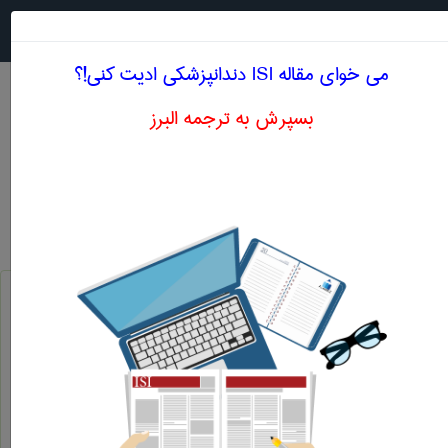
جستجو در
MENU
می خوای مقاله ISI دندانپزشكی ادیت کنی!؟
بسپرش به ترجمه البرز
اصطلاحات تخصصی انگلیسی دندانپزشكی
سلول های پیش ساز
- Progenitor Cells
فلاوی ویروس