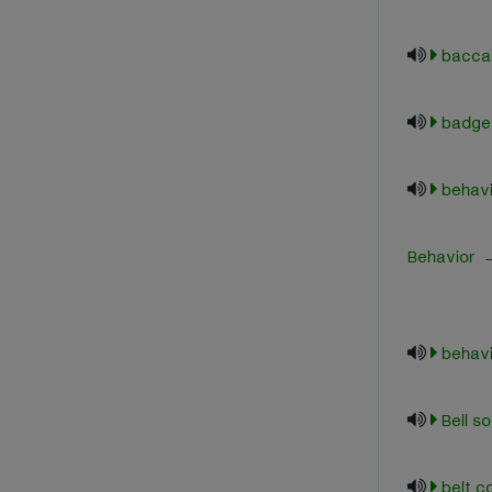
bacca
badge
behavi
Behavior -
behav
Bell s
belt c