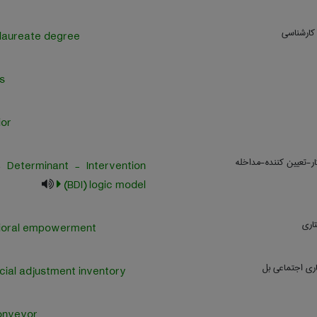
كارشناسي
laureate degree
s
or
ر-تعیین کننده-مداخله
 Determinant - Intervention
(BDI) logic model
تاری
ioral empowerment
ری اجتماعی بل
ocial adjustment inventory
onveyor