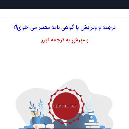
جستجو د
ترجمه و ویرایش با گواهی نامه معتبر می خوای!؟
بسپرش به ترجمه البرز
خصصی انگلیسی علوم تربيتی
‌ deductable
‌ soloproner
te Idea
ی
mic achievement