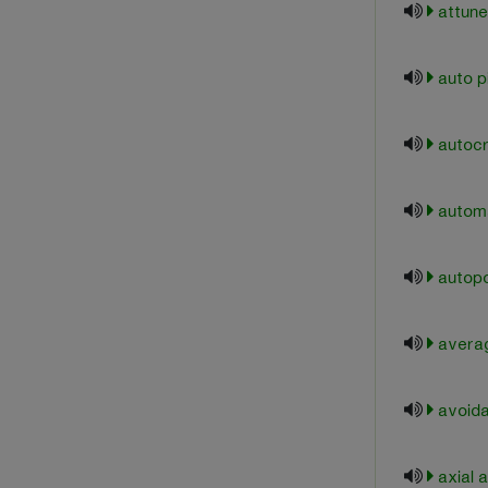
attun
auto pi
autocr
automa
autopo
averag
avoida
axial 