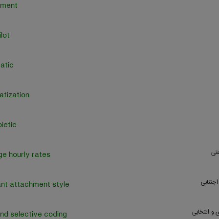
ement
lot
atic
tization
ietic
تي
e hourly rates
جتنابی
nt attachment style
و انتخابی
and selective coding