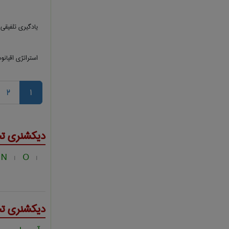
یادگیری تلفیقی
استراتژی اقیان
2
1
دیکشنری ت
N
O
|
|
دیکشنری ت