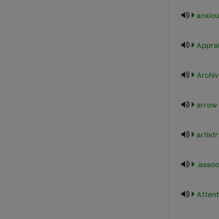
anxiou
Apprai
Archiv
arrow 
artistr
associ
Attent