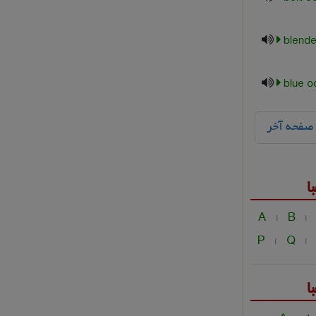
blende
blue o
صفحه آخر
ا
A
B
|
|
P
Q
|
|
ا