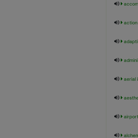
accom
action
adapt
admini
aerial
aesthe
airpor
alchem