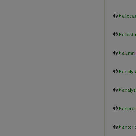
alloca
allosta
alumni
analys
analyt
anarch
anteri