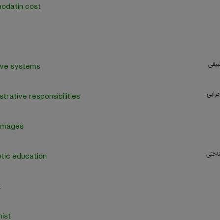
odatin cost
بیقی
ive systems
رايي
strative responsibilities
 images
ناختی
tic education
t
ist