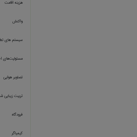
هزینه اقامت
واکنش
سیستم های تط
مسئوليت‌هاي اج
تصاویر هوایی
تربیت زیبایی ش
فرودگاه
كيمياگر