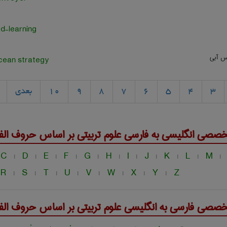
d-learning
وس آبی
cean strategy
3
4
5
6
7
8
9
10
بعدی
خصصی انگلیسی به فارسی
علوم تربيتی
بر اساس حروف الفب
C
D
E
F
G
H
I
J
K
L
M
|
|
|
|
|
|
|
|
|
|
|
R
S
T
U
V
W
X
Y
Z
|
|
|
|
|
|
|
|
خصصی فارسی به انگلیسی
علوم تربيتی
بر اساس حروف الفب