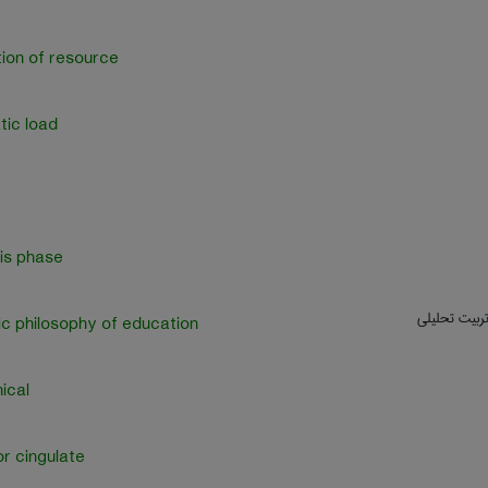
tion of resource
tic load
is phase
تربیت تحلیلی
ic philosophy of education
ical
or cingulate