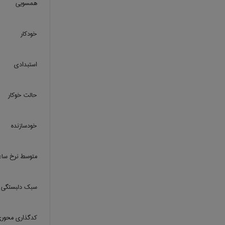
همسویی
خودکار
استبدادی
حالت خوکار
خودسازنده
متوسط نرخ ساع
سبک دلبستگی ا
کدگذاری محوری 