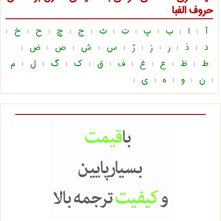
حروف الفبا
آ
ا
ب
پ
ت
ث
ج
چ
ح
خ
|
|
|
|
|
|
|
|
|
|
د
ذ
ر
ز
ژ
س
ش
ص
ض
|
|
|
|
|
|
|
|
|
ط
ظ
ع
غ
ف
ق
ک
گ
ل
م
|
|
|
|
|
|
|
|
|
ن
و
ه
ی
|
|
|
|
|