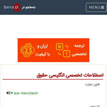
جستجو در
MENU
اصطلاحات تخصصی انگلیسی حقوق
قانون تجارت
"law merchant
2ذینفعان