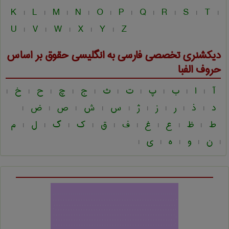
K
L
M
N
O
P
Q
R
S
T
|
|
|
|
|
|
|
|
|
|
U
V
W
X
Y
Z
|
|
|
|
|
دیکشنری تخصصی فارسی به انگلیسی
حقوق
بر اساس
حروف الفبا
آ
ا
ب
پ
ت
ث
ج
چ
ح
خ
|
|
|
|
|
|
|
|
|
|
د
ذ
ر
ز
ژ
س
ش
ص
ض
|
|
|
|
|
|
|
|
|
ط
ظ
ع
غ
ف
ق
ک
گ
ل
م
|
|
|
|
|
|
|
|
|
ن
و
ه
ی
|
|
|
|
|