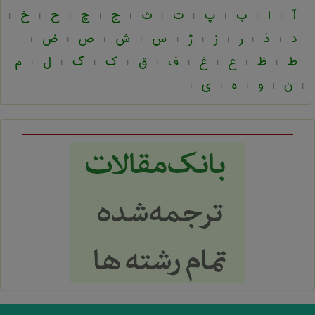
آ
ا
ب
پ
ت
ث
ج
چ
ح
خ
|
|
|
|
|
|
|
|
|
|
د
ذ
ر
ز
ژ
س
ش
ص
ض
|
|
|
|
|
|
|
|
|
ط
ظ
ع
غ
ف
ق
ک
گ
ل
م
|
|
|
|
|
|
|
|
|
ن
و
ه
ی
|
|
|
|
|