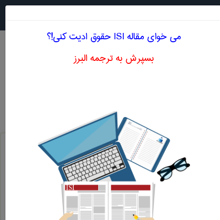
جستجو در
MENU
می خوای مقاله ISI حقوق ادیت کنی!؟
بسپرش به ترجمه البرز
اصطلاحات تخصصی انگلیسی حقوق حرف F
تحویل به کشتی (بهای کالا به علاوه هزینه حمل تا داخل کشتی)
f. o. b. (free on board)
تحویل به راه آهن (بهای کالا به علاوه هزینه حمل تا راه آهن)