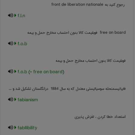
f.l.n
‎ free on board فوبقیمت کالا بدون احتساب مخارج حمل و بیمه
f.o.b
فوبقیمت کالا بدون احتساب مخارج حمل و بیمه
f.o.b (= free on board)
فابیانیسمنحله سوسیالیستی معتدل که به سال ‎ 1884 درانگلستان تشکیل شد و ...
fabianism
استعداد خطا کردن ، لغزش پذیری
fabllibility