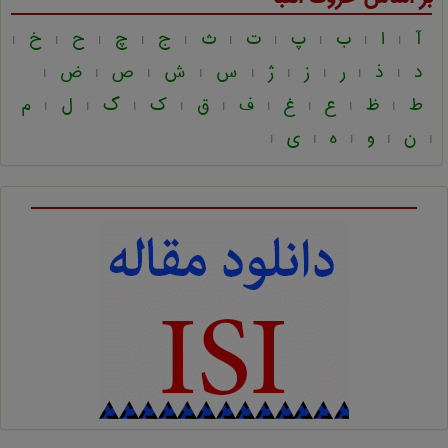
آ
ا
ب
پ
ت
ث
ج
چ
ح
خ
|
|
|
|
|
|
|
|
|
|
د
ذ
ر
ز
ژ
س
ش
ص
ض
|
|
|
|
|
|
|
|
|
ط
ظ
ع
غ
ف
ق
ک
گ
ل
م
|
|
|
|
|
|
|
|
|
ن
و
ه
ی
|
|
|
|
|