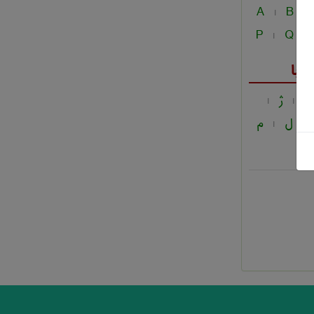
A
B
|
|
P
Q
|
|
فبا
ز
ژ
|
|
ل
م
|
|