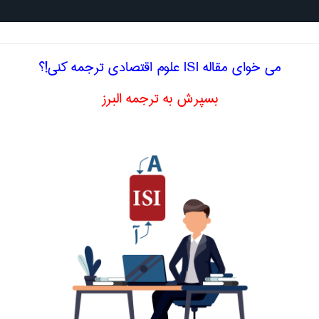
جستجو د
می خوای مقاله ISI علوم اقتصادی ترجمه کنی!؟
بسپرش به ترجمه البرز
ادی
کارگر بر، کار بر
labor-inte
اصلاح و بهبو
خصصی انگلیسی به فارسی
علوم اقتصادی
بر اساس حروف ال