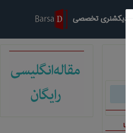
ر دیکشنری تخصصی
د
فبا