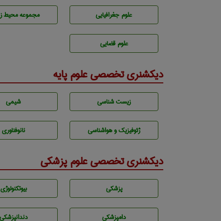
علوم جغرافيايی
مجموعه محيط ز
علوم قضایی
دیکشنری تخصصی علوم پایه
زيست شناسی
شيمی
ژئوفيزيك و هواشناسی
نانوفناوری
دیکشنری تخصصی علوم پزشکی
پزشكی
بيوتكنولوژی
دامپزشكی
دندانپزشكی