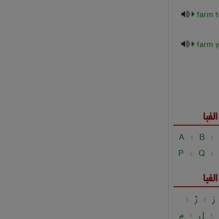
farm 
farm y
فبا
A
B
|
|
P
Q
|
|
فبا
ز
ژ
|
|
ل
م
|
|