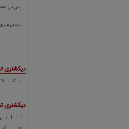
روش فنی کشاورز
بازده مزرعه ، با
دیکشنری ت
N
O
|
|
دیکشنری ت
آ
ا
ب
|
|
س
ش
|