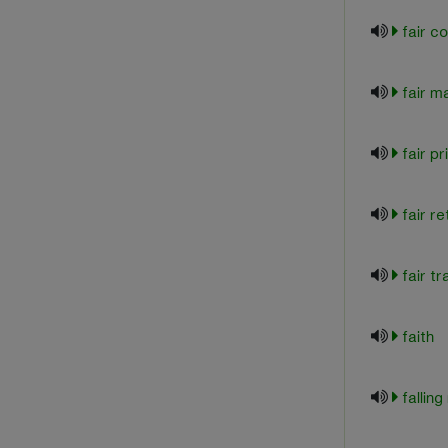
fair c
fair m
fair pr
fair re
fair t
faith
falling