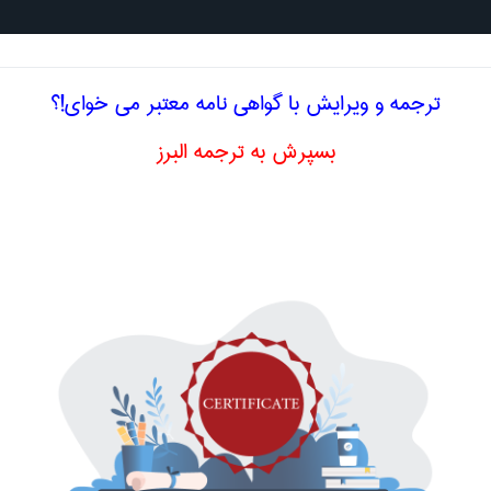
جستجو د
ترجمه و ویرایش با گواهی نامه معتبر می خوای!؟
بسپرش به ترجمه البرز
خصصی انگلیسی علوم اقتصادی حرف F
وی کشتی در حمل بار
(free on boand)
ی ساخته شده
ation
ارزش صوری
alue