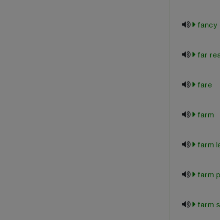
fancy
far re
fare
farm
farm l
farm p
farm s