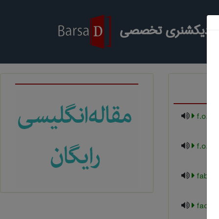
ر دیکشنری تخصصی
f.o.b
f.o.b 
fabric
face v