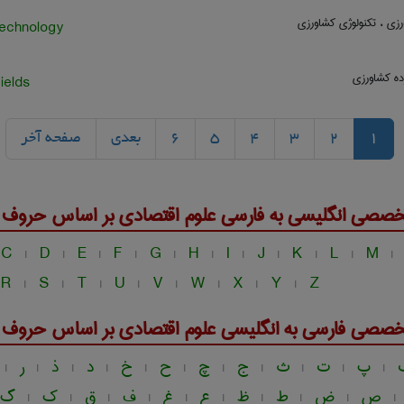
ی ، تکنولوژی کشاورزی
technology
زده کشاورزی
ields
1
2
3
4
5
6
بعدی
صفحه آخر
خصصی انگلیسی به فارسی
علوم اقتصادی
بر اساس حروف ال
C
D
E
F
G
H
I
J
K
L
M
|
|
|
|
|
|
|
|
|
|
|
R
S
T
U
V
W
X
Y
Z
|
|
|
|
|
|
|
|
خصصی فارسی به انگلیسی
علوم اقتصادی
بر اساس حروف ال
پ
ت
ث
ج
چ
ح
خ
د
ذ
ر
|
|
|
|
|
|
|
|
|
|
|
ص
ض
ط
ظ
ع
غ
ف
ق
ک
گ
|
|
|
|
|
|
|
|
|
|