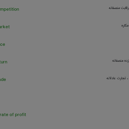
 رقابت منصفانه
ompetition
 مکاره
arket
ice
ازده منصفانه
turn
 تجارت عادلانه
rade
 rate of profit