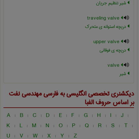
شیر تنظیم جریان
traveling valve
دریچه استوانه ی متحرک
upper valve
دریچه ی فوقانی
valve
شیر
دیکشنری تخصصی انگلیسی به فارسی
مهندسی نفت
بر اساس حروف الفبا
A
B
C
D
E
F
G
H
I
J
|
|
|
|
|
|
|
|
|
|
K
L
M
N
O
P
Q
R
S
T
|
|
|
|
|
|
|
|
|
|
U
V
W
X
Y
Z
|
|
|
|
|