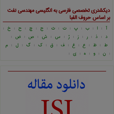
دیکشنری تخصصی فارسی به انگلیسی
مهندسی نفت
بر اساس حروف الفبا
آ
ا
ب
پ
ت
ث
ج
چ
ح
خ
|
|
|
|
|
|
|
|
|
|
د
ذ
ر
ز
ژ
س
ش
ص
ض
|
|
|
|
|
|
|
|
|
ط
ظ
ع
غ
ف
ق
ک
گ
ل
م
|
|
|
|
|
|
|
|
|
ن
و
ه
ی
|
|
|
|
|