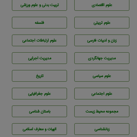
علوم اقتصادی
تربيت بدنی و علوم ورزشی
علوم تربيتی
فلسفه
زبان و ادبيات فارسی
علوم ارتباطات اجتماعی
مديريت جهانگردی
مديريت اجرايی
علوم سياسی
تاريخ
علوم اجتماعی
علوم جغرافيايی
مجموعه محيط زيست
باستان شناسی
زبانشناسی
الهیات و معارف اسلامی