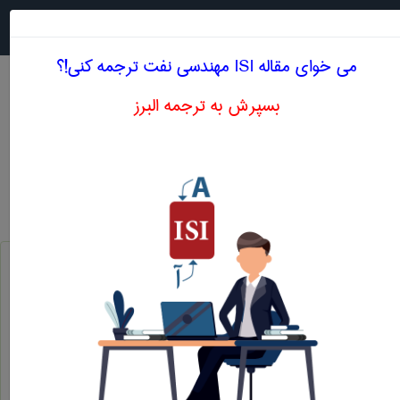
جستجو در
MENU
می خوای مقاله ISI مهندسی نفت ترجمه کنی!؟
بسپرش به ترجمه البرز
اصطلاحات تخصصی انگلیسی مهندسی نفت حرف V
دریچه ی مرکزی دکل
v - door side
صافی مکش