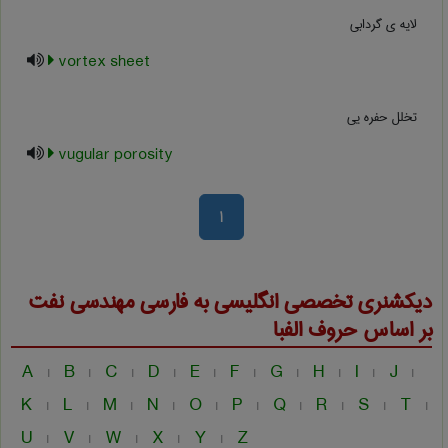
لایه ی گردابی
vortex sheet
تخلل حفره یی
vugular porosity
1
دیکشنری تخصصی انگلیسی به فارسی
مهندسی نفت
بر اساس حروف الفبا
A
B
C
D
E
F
G
H
I
J
|
|
|
|
|
|
|
|
|
|
K
L
M
N
O
P
Q
R
S
T
|
|
|
|
|
|
|
|
|
|
U
V
W
X
Y
Z
|
|
|
|
|