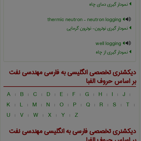
نمودار گیری دمای چاه
thermic neutron - neutron logging
نمودار گیری نوترون- نوترون گرمایی
well logging
نمودار گیری از چاه
دیکشنری تخصصی انگلیسی به فارسی
مهندسی نفت
بر اساس حروف الفبا
A
B
C
D
E
F
G
H
I
J
|
|
|
|
|
|
|
|
|
|
K
L
M
N
O
P
Q
R
S
T
|
|
|
|
|
|
|
|
|
|
U
V
W
X
Y
Z
|
|
|
|
|
دیکشنری تخصصی فارسی به انگلیسی
مهندسی نفت
بر اساس حروف الفبا