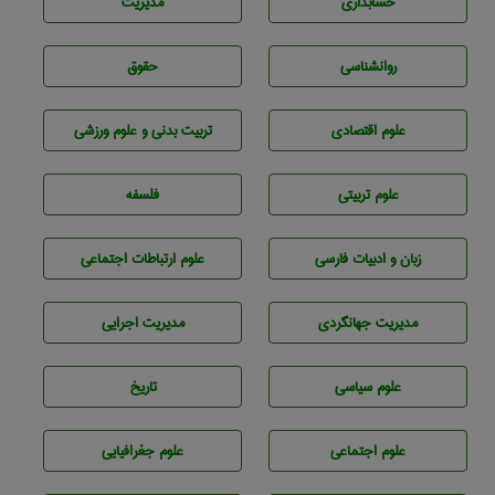
حسابداری
مديريت
روانشناسی
حقوق
علوم اقتصادی
تربيت بدنی و علوم ورزشی
علوم تربيتی
فلسفه
زبان و ادبيات فارسی
علوم ارتباطات اجتماعی
مديريت جهانگردی
مديريت اجرايی
علوم سياسی
تاريخ
علوم اجتماعی
علوم جغرافيايی