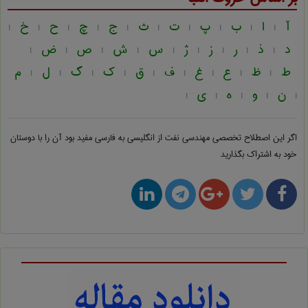
آ
ا
ب
پ
ت
ث
ج
چ
ح
خ
|
|
|
|
|
|
|
|
|
|
د
ذ
ر
ز
ژ
س
ش
ص
ض
|
|
|
|
|
|
|
|
|
ط
ظ
ع
غ
ف
ق
ک
گ
ل
م
|
|
|
|
|
|
|
|
|
ن
و
ه
ی
|
|
|
|
|
اگر این اصطلاح تخصصی
مهندسی نفت از انگلیسی به فارسی
مفید بود آن را با دوستان
خود به اشتراک بگذارید