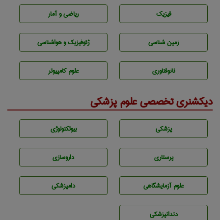
فیزیک
ریاضی و آمار
زمين شناسی
ژئوفيزيك و هواشناسی
نانوفناوری
علوم کامپیوتر
دیکشنری تخصصی علوم پزشکی
پزشكی
بيوتكنولوژی
پرستاری
داروسازی
علوم آزمايشگاهی
دامپزشكی
دندانپزشكی