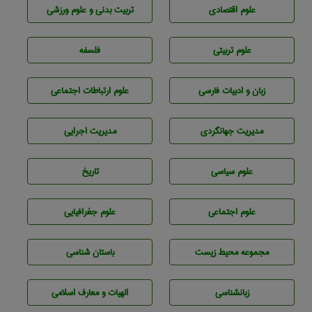
علوم اقتصادی
تربيت بدنی و علوم ورزشی
علوم تربيتی
فلسفه
زبان و ادبيات فارسی
علوم ارتباطات اجتماعی
مديريت جهانگردی
مديريت اجرايی
علوم سياسی
تاريخ
علوم اجتماعی
علوم جغرافيايی
مجموعه محيط زيست
باستان شناسی
زبانشناسی
الهیات و معارف اسلامی