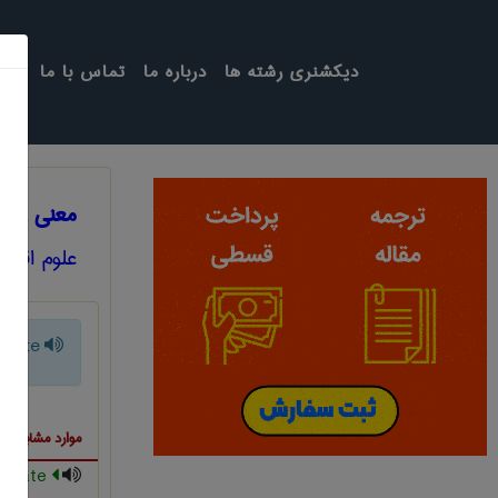
دیکشنری رشته ها
درباره ما
تماس با ما
معنی LITERATE
علوم اقتص
terate
موارد مشابه ب
illiterate