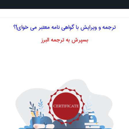
جستجو د
ترجمه و ویرایش با گواهی نامه معتبر می خوای!؟
بسپرش به ترجمه البرز
ادی
باسواد
li
اصلاح و بهبو
ا اصطلاح تخصصی
انگلیسی LITERATE
بیسواد