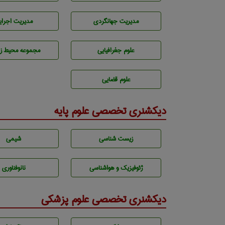
مديريت جهانگردی
مديريت اجراي
علوم جغرافيايی
مجموعه محيط ز
علوم قضایی
دیکشنری تخصصی علوم پایه
زيست شناسی
شيمی
ژئوفيزيك و هواشناسی
نانوفناوری
دیکشنری تخصصی علوم پزشکی