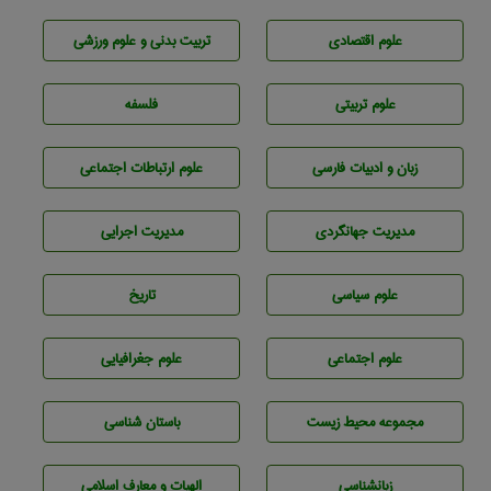
علوم اقتصادی
تربيت بدنی و علوم ورزشی
علوم تربيتی
فلسفه
زبان و ادبيات فارسی
علوم ارتباطات اجتماعی
مديريت جهانگردی
مديريت اجرايی
علوم سياسی
تاريخ
علوم اجتماعی
علوم جغرافيايی
مجموعه محيط زيست
باستان شناسی
زبانشناسی
الهیات و معارف اسلامی