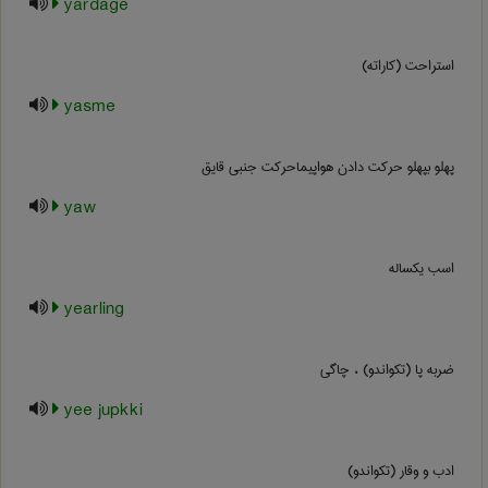
yardage
استراحت (کاراته)
yasme
پهلو بپهلو حرکت دادن هواپیماحرکت جنبی قایق
yaw
اسب یکساله
yearling
ضربه پا (تکواندو) ، چاگی
yee jupkki
ادب و وقار (تکواندو)