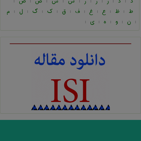
د
ذ
ر
ز
ژ
س
ش
ص
ض
|
|
|
|
|
|
|
|
|
ط
ظ
ع
غ
ف
ق
ک
گ
ل
م
|
|
|
|
|
|
|
|
|
ن
و
ه
ی
|
|
|
|
|