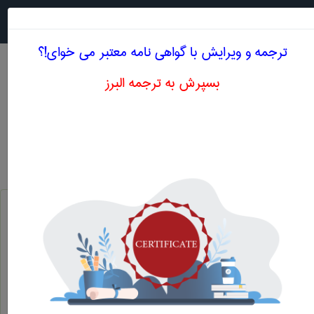
جستجو در
MENU
ترجمه و ویرایش با گواهی نامه معتبر می خوای!؟
بسپرش به ترجمه البرز
اصطلاحات تخصصی انگلیسی تربيت بدنی و علوم
ورزشی حرف Y
قایق بادبان دار یا موتور دار
yaght