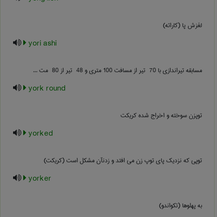
لغزش پا (کاراته)
yori ashi
مسابقه تیراندازی با ‎ 70 تیر از مسافت ‎100 متری و ‎ 48 تیر از ‎ 80 مت ...
york round
توپزن سوخته و اخراج شده کریکت
yorked
توپی که نزدیک پای توپ زن می افتد و زدنآن مشکل است (کریکت)
yorker
به پهلوها (تکواندو)