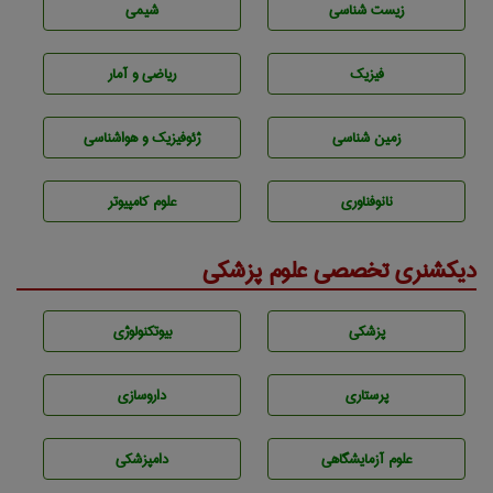
زيست شناسی
شيمی
فیزیک
ریاضی و آمار
زمين شناسی
ژئوفيزيك و هواشناسی
نانوفناوری
علوم کامپیوتر
دیکشنری تخصصی علوم پزشکی
پزشكی
بيوتكنولوژی
پرستاری
داروسازی
علوم آزمايشگاهی
دامپزشكی