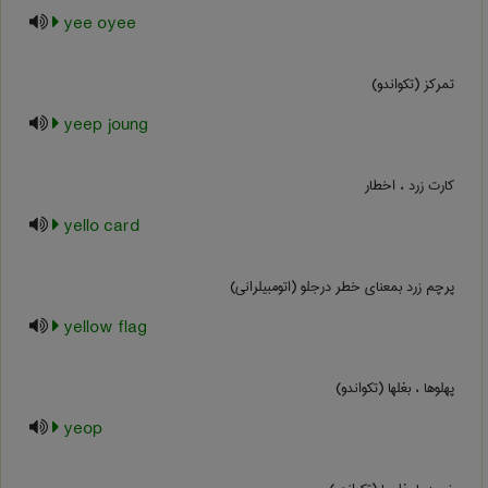
yee oyee
تمرکز (تکواندو)
yeep joung
کارت زرد ، اخطار
yello card
پرچم زرد بمعنای خطر درجلو (اتومبیلرانی)
yellow flag
پهلوها ، بغلها (تکواندو)
yeop