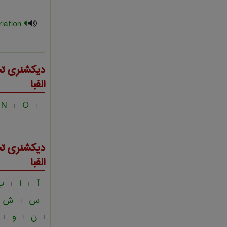
yogoslav variation
دیکشنری ت
الفبا
N
O
|
|
دیکشنری ت
الفبا
آ
ا
ب
|
|
س
ش
|
ن
و
|
|
|