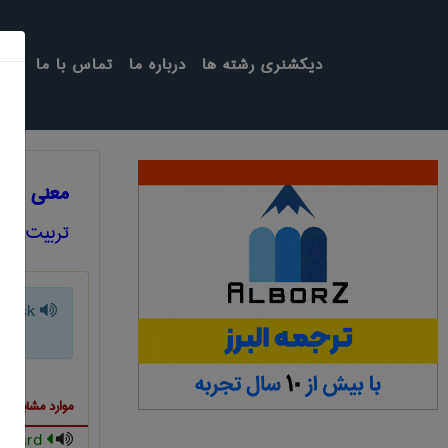
دیکشنری رشته ها
درباره ما
تماس با ما
معنی YOGOSLAV ATTACK
تربيت بدن
ttack
موارد مشابه ب
hatard