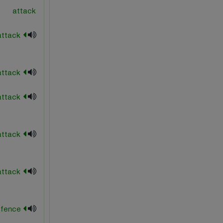
attack
sicilian attack
simple attack
sozin attack
torre attack
velimirovic attack
yogoslav defence