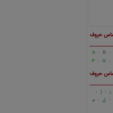
ساس حروف
A
B
|
|
P
Q
|
|
ساس حروف
ز
ژ
|
|
ل
م
|
|