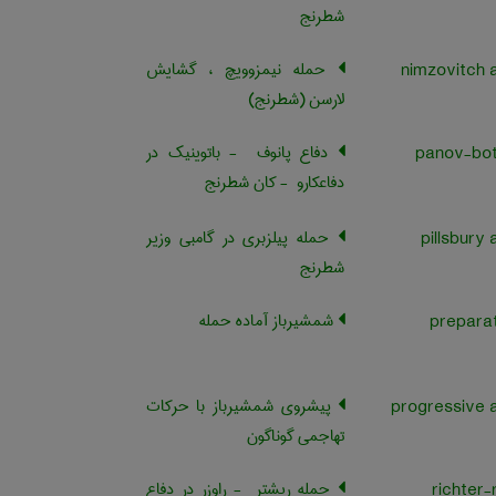
شطرنج
حمله نیمزوویچ ، گشایش
لارسن (شطرنج)
دفاع پانوف ‎ - باتوینیک در
panov-bot
دفاعکارو ‎ - کان شطرنج
حمله پیلزبری در گامبی وزیر
شطرنج
شمشیرباز آماده حمله
preparat
پیشروی شمشیرباز با حرکات
تهاجمی گوناگون
حمله ریشتر ‎ - راوزر در دفاع
richter-