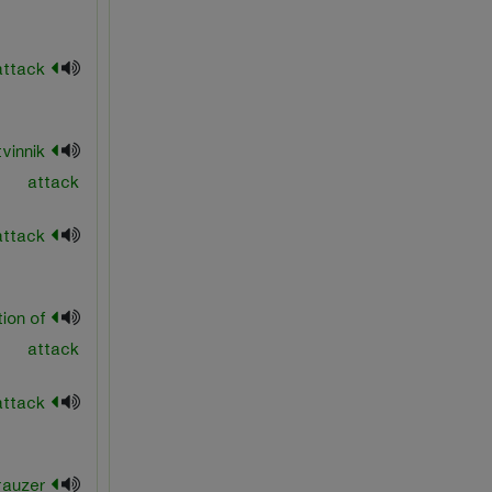
nimzovitch attack
vinnik
attack
pillsbury attack
ion of
attack
progressive attack
rauzer