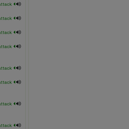
king's indian attack
knife attack
line of attack
marshall attack
mating attack
max lange attack
minority attack
moller attack