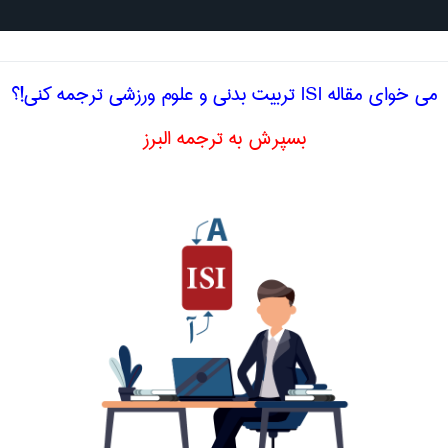
جستجو د
می خوای مقاله ISI تربيت بدنی و علوم ورزشی ترجمه کنی!؟
بسپرش به ترجمه البرز
ی و علوم ورزشی
حمله یوگوسلاو در واریاسیون
yogoslav a
اصلاح و بهبو
دراگون دفاعسیسیلی شطرنج
ا اصطلاح تخصصی
انگلیسی YOGOSLAV ATTACK
حمله آلخین ‎ - شاتار در دفاع
alekhine-c