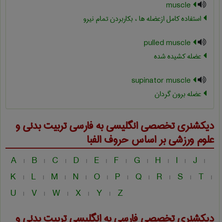
muscle
استفاده کامل ازعضله ها ، بکاربردن تمام نیرو
pulled muscle
عضله کشیده شده
supinator muscle
عضله برون گردان
دیکشنری تخصصی انگلیسی به فارسی
تربيت بدنی و
علوم ورزشی
بر اساس حروف الفبا
A
B
C
D
E
F
G
H
I
J
|
|
|
|
|
|
|
|
|
|
K
L
M
N
O
P
Q
R
S
T
|
|
|
|
|
|
|
|
|
|
U
V
W
X
Y
Z
|
|
|
|
|
دیکشنری تخصصی فارسی به انگلیسی
تربيت بدنی و