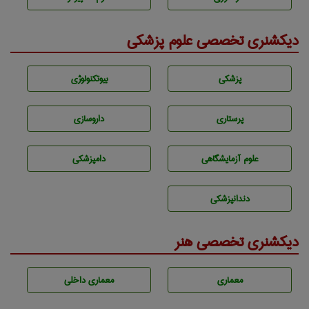
دیکشنری تخصصی علوم پزشکی
پزشكی
بيوتكنولوژی
پرستاری
داروسازی
علوم آزمايشگاهی
دامپزشكی
دندانپزشكی
دیکشنری تخصصی هنر
معماری
معماری داخلی