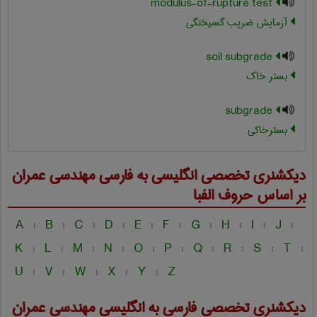
modulus-of-rupture test
آزمایش ضریب گسیختگی
soil subgrade
بستر خاک
subgrade
بسترخاکی
دیکشنری تخصصی انگلیسی به فارسی
مهندسی عمران
بر اساس حروف الفبا
A
B
C
D
E
F
G
H
I
J
|
|
|
|
|
|
|
|
|
|
K
L
M
N
O
P
Q
R
S
T
|
|
|
|
|
|
|
|
|
|
U
V
W
X
Y
Z
|
|
|
|
|
دیکشنری تخصصی فارسی به انگلیسی
مهندسی عمران