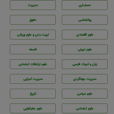
حسابداری
مديريت
روانشناسی
حقوق
علوم اقتصادی
تربيت بدنی و علوم ورزشی
علوم تربيتی
فلسفه
زبان و ادبيات فارسی
علوم ارتباطات اجتماعی
مديريت جهانگردی
مديريت اجرايی
علوم سياسی
تاريخ
علوم اجتماعی
علوم جغرافيايی