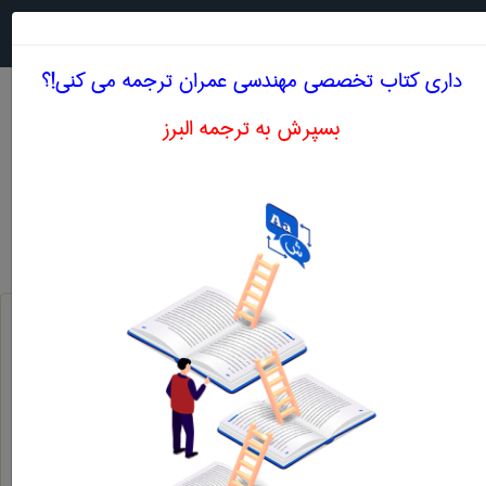
جستجو در
MENU
داری کتاب تخصصی مهندسی عمران ترجمه می کنی!؟
بسپرش به ترجمه البرز
معنی MODULUS OF SUBGRADE
مهندسی عمران
modulus of subgrade