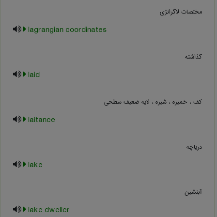
مختصات لاگرانژی
lagrangian coordinates
گذاشته
laid
کف ، خمیره ، شیره ، لایه ضعیف سطحی
laitance
دریاچه
lake
آبنشین
lake dweller