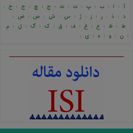
آ
ا
ب
پ
ت
ث
ج
چ
ح
خ
|
|
|
|
|
|
|
|
|
|
د
ذ
ر
ز
ژ
س
ش
ص
ض
|
|
|
|
|
|
|
|
|
ط
ظ
ع
غ
ف
ق
ک
گ
ل
م
|
|
|
|
|
|
|
|
|
ن
و
ه
ی
|
|
|
|
|