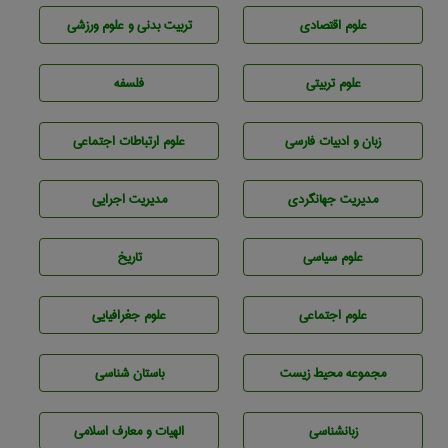
علوم اقتصادی
تربيت بدنی و علوم ورزشی
علوم تربيتی
فلسفه
زبان و ادبيات فارسی
علوم ارتباطات اجتماعی
مديريت جهانگردی
مديريت اجرايی
علوم سياسی
تاريخ
علوم اجتماعی
علوم جغرافيايی
مجموعه محيط زيست
باستان شناسی
زبانشناسی
الهیات و معارف اسلامی