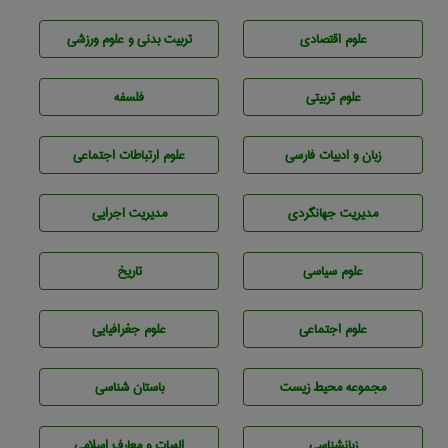
علوم اقتصادی
تربيت بدنی و علوم ورزشی
علوم تربيتی
فلسفه
زبان و ادبيات فارسی
علوم ارتباطات اجتماعی
مديريت جهانگردی
مديريت اجرايی
علوم سياسی
تاريخ
علوم اجتماعی
علوم جغرافيايی
مجموعه محيط زيست
باستان شناسی
زبانشناسی
الهیات و معارف اسلامی