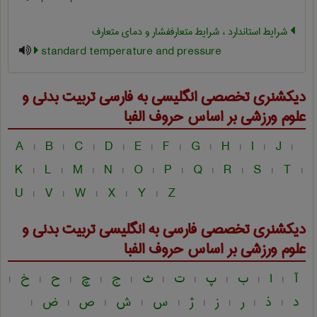
شرایط استاندارد ، شرایط متعارففشار و دمای متعارف
standard temperature and pressure
دیکشنری تخصصی انگلیسی به فارسی
تربيت بدنی و
علوم ورزشی
بر اساس حروف الفبا
A
B
C
D
E
F
G
H
I
J
|
|
|
|
|
|
|
|
|
|
K
L
M
N
O
P
Q
R
S
T
|
|
|
|
|
|
|
|
|
|
U
V
W
X
Y
Z
|
|
|
|
|
دیکشنری تخصصی فارسی به انگلیسی
تربيت بدنی و
علوم ورزشی
بر اساس حروف الفبا
آ
ا
ب
پ
ت
ث
ج
چ
ح
خ
|
|
|
|
|
|
|
|
|
|
د
ذ
ر
ز
ژ
س
ش
ص
ض
|
|
|
|
|
|
|
|
|