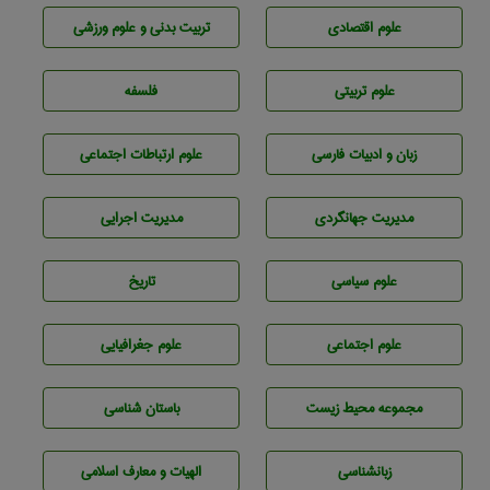
علوم اقتصادی
تربيت بدنی و علوم ورزشی
علوم تربيتی
فلسفه
زبان و ادبيات فارسی
علوم ارتباطات اجتماعی
مديريت جهانگردی
مديريت اجرايی
علوم سياسی
تاريخ
علوم اجتماعی
علوم جغرافيايی
مجموعه محيط زيست
باستان شناسی
زبانشناسی
الهیات و معارف اسلامی