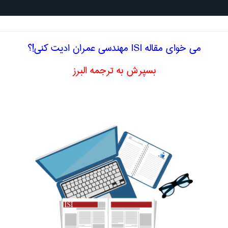
جستجو د
می خوای مقاله ISI مهندسی عمران ادیت کنی!؟
بسپرش به ترجمه البرز
لیسی مقاومت در برابر ترک خوردگی
مران
در برابر ترک
cracking resistance
اصلاح و بهبو
ا اصطلاح تخصصی
فارسی مقاومت در برابر ترک خوردگی
سایش ، مقاومت به
abrasion resistance