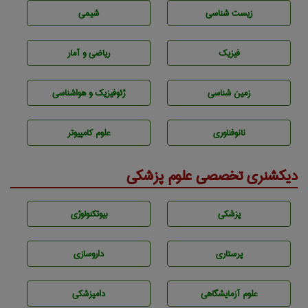
زيست شناسی
شيمی
فیزیک
ریاضی و آمار
زمين شناسی
ژئوفيزيك و هواشناسی
نانوفناوری
علوم کامپیوتر
دیکشنری تخصصی علوم پزشکی
پزشكی
بيوتكنولوژی
پرستاری
داروسازی
علوم آزمايشگاهی
دامپزشكی