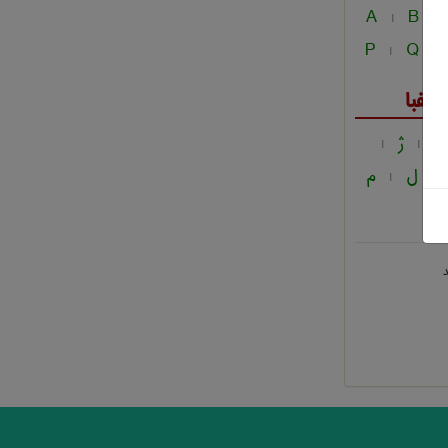
A
B
|
|
P
Q
|
|
لفبا
ز
ژ
|
|
ل
م
|
|
د