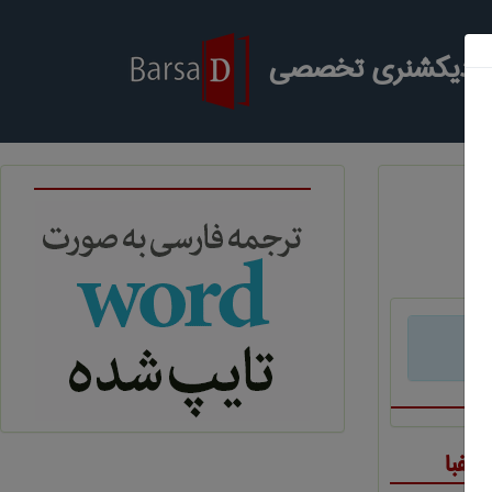
ر دیکشنری تخصصی
د
لفبا