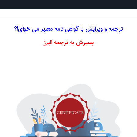
جستجو د
ترجمه و ویرایش با گواهی نامه معتبر می خوای!؟
بسپرش به ترجمه البرز
لیسی کله نیمگرد
مران
cuphead
اصلاح و بهبو
خصصی انگلیسی به فارسی
مهندسی عمران
بر اساس حروف ا