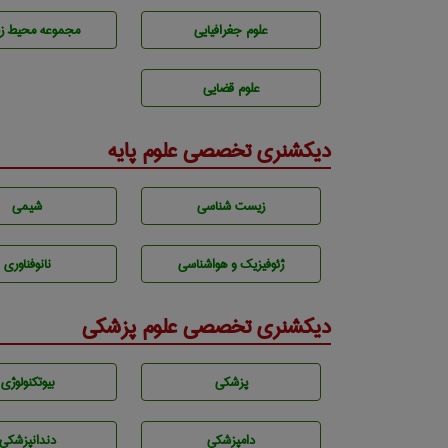
علوم جغرافيايی
مجموعه محيط ز
علوم قضایی
دیکشنری تخصصی علوم پایه
زيست شناسی
شيمی
ژئوفيزيك و هواشناسی
نانوفناوری
دیکشنری تخصصی علوم پزشکی
پزشكی
بيوتكنولوژی
دامپزشكی
دندانپزشكی