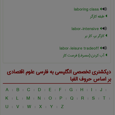
laboring class
طبقه کارگر
labor-intensive
کارگر بر، کار بر
labor-leisure tradeoff
آب کردن (مصرف) فرصت کار
دیکشنری تخصصی انگلیسی به فارسی
علوم اقتصادی
بر اساس حروف الفبا
A
B
C
D
E
F
G
H
I
J
|
|
|
|
|
|
|
|
|
|
K
L
M
N
O
P
Q
R
S
T
|
|
|
|
|
|
|
|
|
|
U
V
W
X
Y
Z
|
|
|
|
|