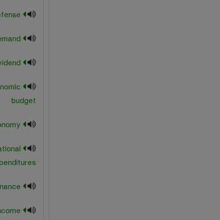
national defense
national demand
national dividend
onomic
budget
national economy
ational
penditures
national finance
national income