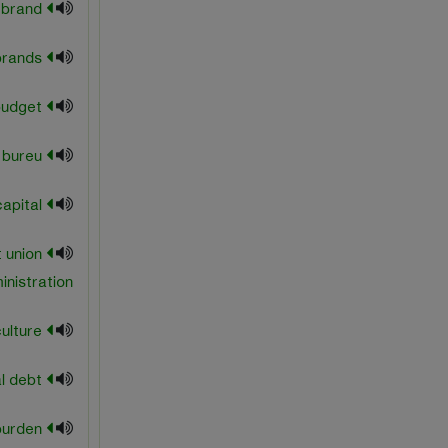
National brand
National brands
national budget
national bureu
national capital
t union
inistration
national culture
national debt
national debt burden