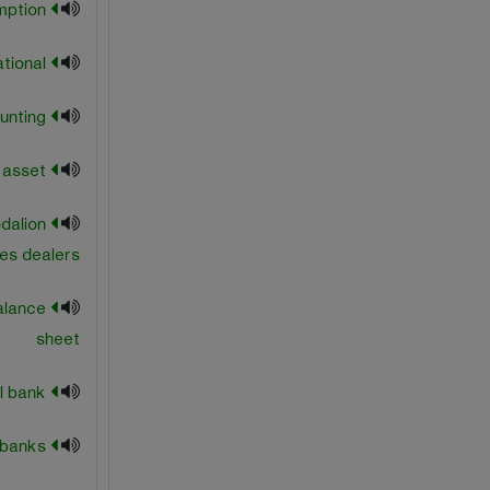
mass consumption
national
national accounting
national asset
dalion
ies dealers
alance
sheet
national bank
national banks