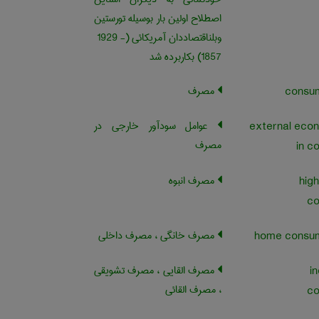
اصطلاح اولین بار بوسیله تورستین
وبلناقتصاددان آمریکائی (‎ 1929 -
1857) بکاربرده شد
مصرف
عوامل سودآور خارجی در
external eco
مصرف
in c
مصرف انبوه
hig
co
مصرف خانگی ، مصرف داخلی
مصرف القایی ، مصرف تشویقی
i
، مصرف القائی
co