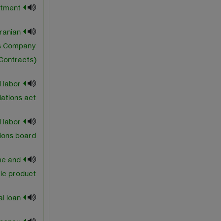
national investment
Iranian
ds Company
Contracts)
l labor
lations act
l labor
tions board
me and
ic product
national loan