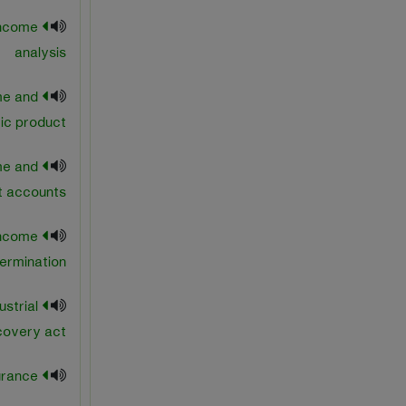
income
analysis
me and
ic product
me and
t accounts
income
ermination
ustrial
covery act
national insurance