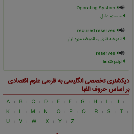
Operating System
سیستم عامل
required reserves
اندوخته قانونی – اندوخته مورد نیاز
reserves
اوندوخته ها
دیکشنری تخصصی انگلیسی به فارسی
علوم اقتصادی
بر اساس حروف الفبا
A
B
C
D
E
F
G
H
I
J
|
|
|
|
|
|
|
|
|
|
K
L
M
N
O
P
Q
R
S
T
|
|
|
|
|
|
|
|
|
|
U
V
W
X
Y
Z
|
|
|
|
|