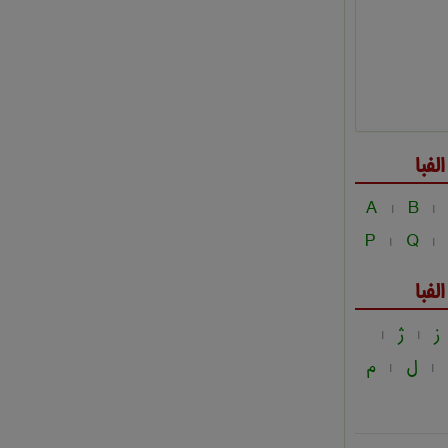
فبا
A
B
|
|
P
Q
|
|
فبا
ز
ژ
|
|
ل
م
|
|