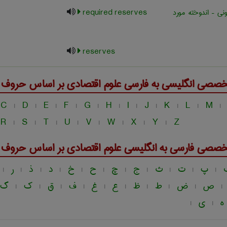
نی – اندوخته مورد
required reserves
reserves
خصصی انگلیسی به فارسی
علوم اقتصادی
بر اساس حروف ال
C
D
E
F
G
H
I
J
K
L
M
|
|
|
|
|
|
|
|
|
|
|
R
S
T
U
V
W
X
Y
Z
|
|
|
|
|
|
|
|
خصصی فارسی به انگلیسی
علوم اقتصادی
بر اساس حروف ال
پ
ت
ث
ج
چ
ح
خ
د
ذ
ر
|
|
|
|
|
|
|
|
|
|
|
ص
ض
ط
ظ
ع
غ
ف
ق
ک
گ
|
|
|
|
|
|
|
|
|
|
ه
ی
|
|