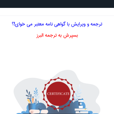
جستجو د
ترجمه و ویرایش با گواهی نامه معتبر می خوای!؟
بسپرش به ترجمه البرز
لیسی منحنی تولید کل
ادی
ید کل
total product curve
اصلاح و بهبو
ا اصطلاح تخصصی
فارسی منحنی تولید کل
 ميانگين
average cost curve