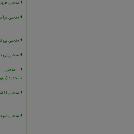
منحنی هزینه
منحنی درآم
منحنی بی تف
منحنی بی تف
منحنی ت
نامحدود (بینه
منحنی U شکل معکوس
منحنی سرمای