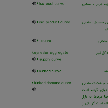
ه برابر ، منحنی
iso-cost curve
ری محصول ، منحنی
iso-product curve
ن
منحنی
j curve
کل کینز
keynesian aggregate
supply curve
ته
kinked curve
ای شکسته منحنی
kinked demand curve
دارای گوشه است
ضا مربوط به بازار
به است اگر یکی از