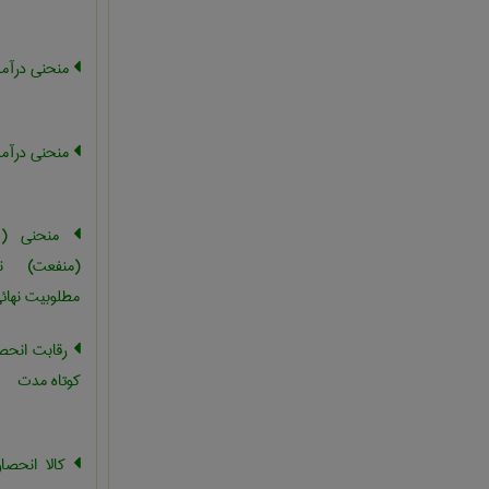
منحنی درآم
منحنی درآمد
منحنی (خ
(منفعت) ن
مطلوبیت نهائ
رقابت انحص
کوتاه مدت
کالا انحصا