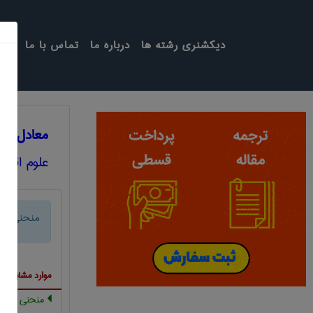
دیکشنری رشته ها
درباره ما
تماس با ما
معادل انگ
علوم اقتص
منحنی تول
موارد مشابه ب
منحني هزينه