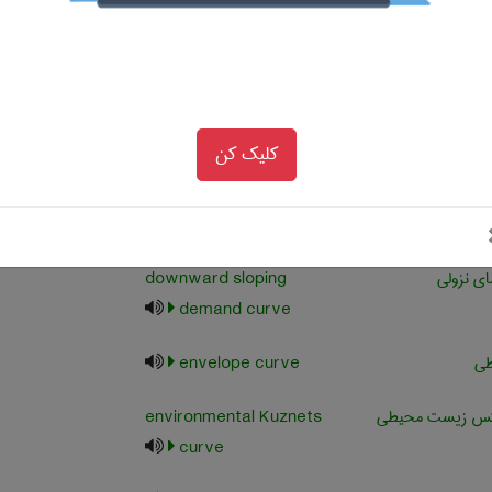
ضه به عقب خم
backward bending
supply curve
 ، منحنی قرارداد
contract curve
کلیک کن
cost curve
demand curve
ی نزولی
downward sloping
demand curve
طی
envelope curve
نتس زیست محیطی
environmental Kuznets
curve