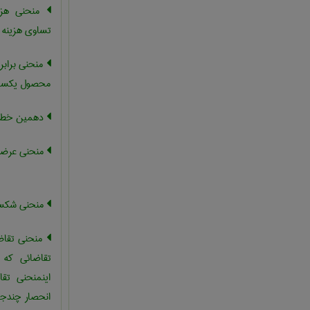
منحنی هزین
تساوی هزینه
منحنی براب
محصول یکسا
دهمین خط 
منحنی عرضه 
منحنی شکس
منحنی تقاض
تقاضائی که 
اینمنحنی تقا
انحصار چندجان