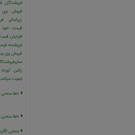
فروشندگان قیم
فروش وی ک
زیراسایر فر
قیمت خود را
افزایش قیمت ت
فروشنده قیمت
فروش وی بیشت
سایرفروشندگ
پائین آورده
تبعیت میکنند
خط منحنی 
خط منحنی
منحنی لگاری