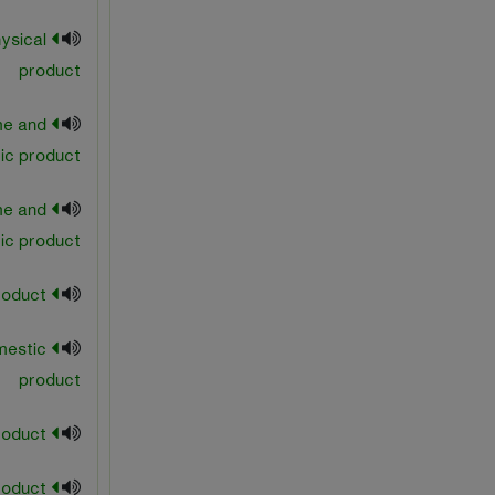
ysical
product
me and
ic product
me and
ic product
national product
mestic
product
net national product
net product