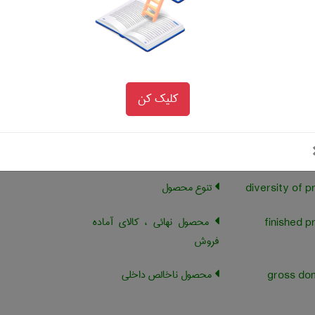
محصول متوسط
درآمد متوسط محصول
average r
کلیک کن
محصول فرعی ، محصول جنبی
نزولی بودن محصول نهائی
diminishing ma
تنوع محصول
محصول نهائی ، کالای آماده
فروش
محصول ناخالص داخلی
gross do