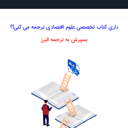
جستجو د
داری کتاب تخصصی علوم اقتصادی ترجمه می کنی!؟
بسپرش به ترجمه البرز
ادی
کل هزینه متغیر و تولید کل
total variable
اصلاح و بهبو
and total
ا اصطلاح تخصصی
انگلیسی TOTAL VARIABLE
COST AND TOT