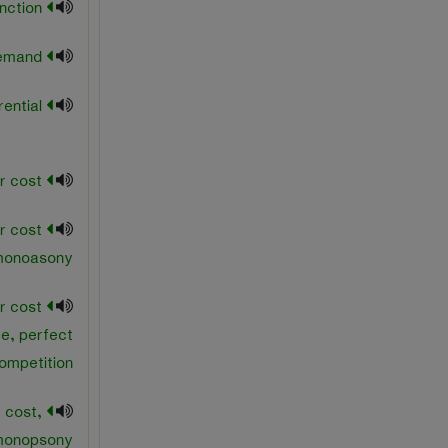
total cost function
total demand
total differential
total factor cost
r cost
monoasony
r cost
e, perfect
ompetition
r cost,
onopsony