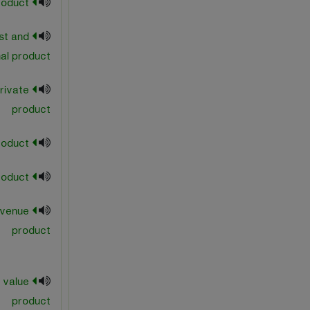
major product
st and
al product
rivate
product
marginal net product
marginal product
evenue
product
 value
product