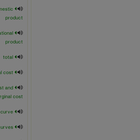
mestic
product
ational
product
total
total cost
st and
ginal cost
total cost curve
total cost curves