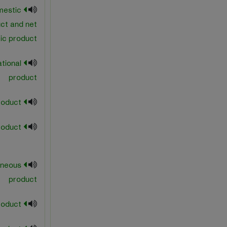
mestic
ct and net
ic product
tional
product
high grade product
home product
neous
product
joint product