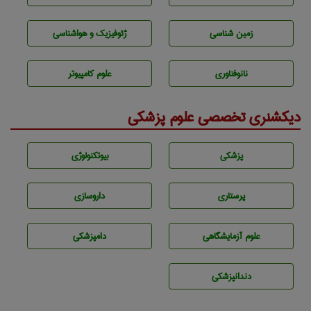
زمين شناسی
ژئوفيزيك و هواشناسی
نانوفناوری
علوم کامپیوتر
دیکشنری تخصصی علوم پزشکی
پزشكی
بيوتكنولوژی
پرستاری
داروسازی
علوم آزمايشگاهی
دامپزشكی
دندانپزشكی