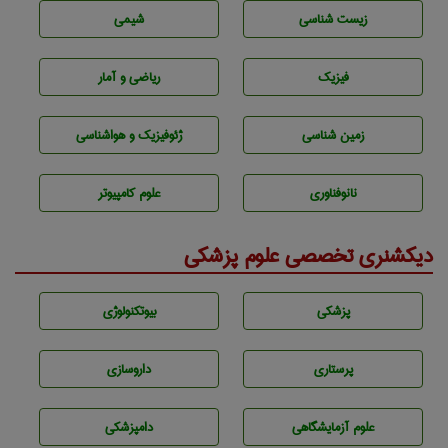
زيست شناسی
شيمی
فیزیک
ریاضی و آمار
زمين شناسی
ژئوفيزيك و هواشناسی
نانوفناوری
علوم کامپیوتر
دیکشنری تخصصی علوم پزشکی
پزشكی
بيوتكنولوژی
پرستاری
داروسازی
علوم آزمايشگاهی
دامپزشكی