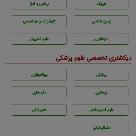
فیزیک
ریاضی و آمار
زمين شناسی
ژئوفيزيك و هواشناسی
نانوفناوری
علوم کامپیوتر
دیکشنری تخصصی علوم پزشکی
پزشكی
بيوتكنولوژی
پرستاری
داروسازی
علوم آزمايشگاهی
دامپزشكی
دندانپزشكی