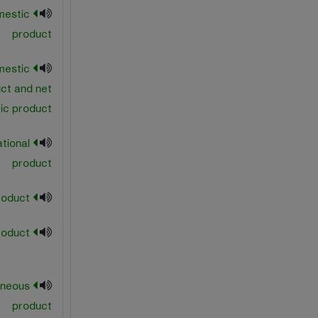
mestic
product
mestic
ct and net
ic product
tional
product
high grade product
home product
neous
product