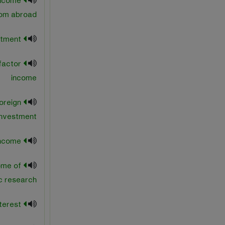
income
om abroad
net fixed investment
factor
income
oreign
investment
net income
ome of
 research
net interest