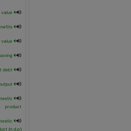
net asset value
net benefits
net book value
net business saving
net debt
net domestic output
mestic
product
mestic
uct (n.d.p)