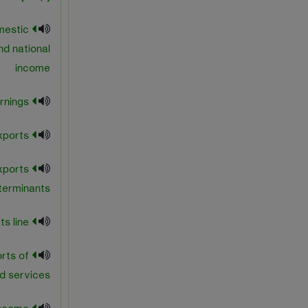
mestic
d national
income
net earnings
net exports
xports
terminants
net exports line
rts of
d services