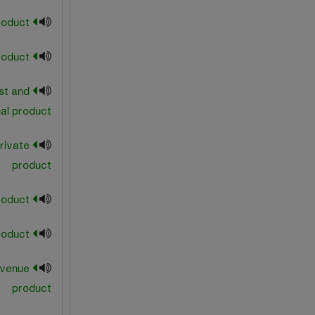
joint product
major product
st and
al product
rivate
product
marginal net product
marginal product
evenue
product