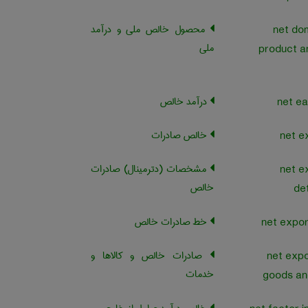
محصول خالص ملی و درآمد
net do
ملی
product an
درآمد خالص
خالص صادرات
مشخصات (دترمینال) صادرات
net e
خالص
de
خط صادرات خالص
صادرات خالص و کالاها و
net expo
خدمات
goods an