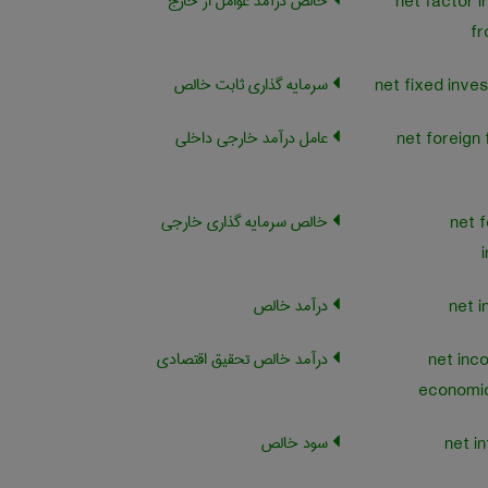
خالص درآمد عوامل از خارج
net factor 
fr
سرمایه گذاری ثابت خالص
عامل درآمد خارجی داخلی
net foreign 
خالص سرمایه گذاری خارجی
net f
درآمد خالص
درآمد خالص تحقیق اقتصادی
net inc
economic
سود خالص