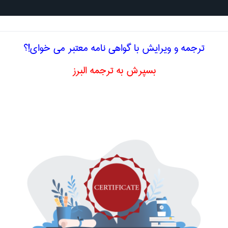
جستجو د
ترجمه و ویرایش با گواهی نامه معتبر می خوای!؟
بسپرش به ترجمه البرز
ادی
محصول خالص ملی
net nat
اصلاح و بهبو
ا اصطلاح تخصصی
انگلیسی NET NATIONAL