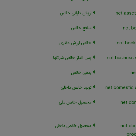
ارزش دارائی خالص
منافع خالص
خالص ارزش دفتری
پس انداز خالص شرکتها
بدهی خالص
تولید خالص داخلی
محصول خالص ملی
net do
محصول خالص داخلی
net do
prod