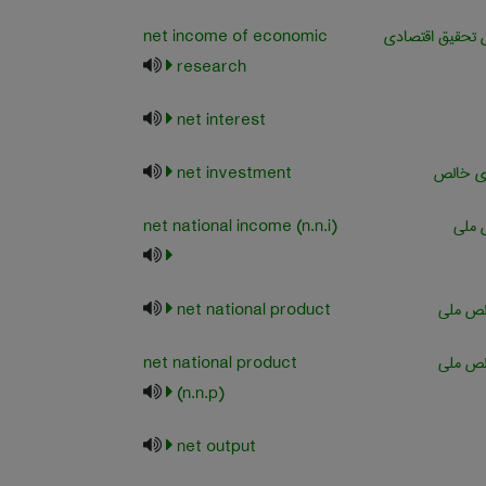
 تحقیق اقتصادی
net income of economic
research
net interest
ری خالص
net investment
 ملی
net national income (n.n.i)
ص ملی
net national product
ص ملی
net national product
(n.n.p)
net output