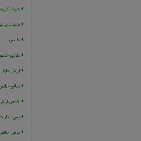
چرخه کوزن
مالیات بر در
خالص
دارائی خالص
ارزش دارائ
منافع خالص
خالص ارزش 
پس انداز خا
بدهی خالص