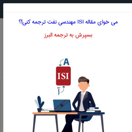
جستجو در
MENU
می خوای مقاله ISI مهندسی نفت ترجمه کنی!؟
بسپرش به ترجمه البرز
معنی DEPLETED FIELD
مهندسی نفت
depleted field