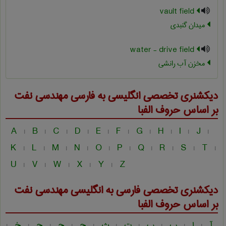
vault field
میدان گنبدی
water - drive field
مخزن آب رانشی
دیکشنری تخصصی انگلیسی به فارسی
مهندسی نفت
بر اساس حروف الفبا
A
B
C
D
E
F
G
H
I
J
|
|
|
|
|
|
|
|
|
|
K
L
M
N
O
P
Q
R
S
T
|
|
|
|
|
|
|
|
|
|
U
V
W
X
Y
Z
|
|
|
|
|
دیکشنری تخصصی فارسی به انگلیسی
مهندسی نفت
بر اساس حروف الفبا
آ
ا
ب
پ
ت
ث
ج
چ
ح
خ