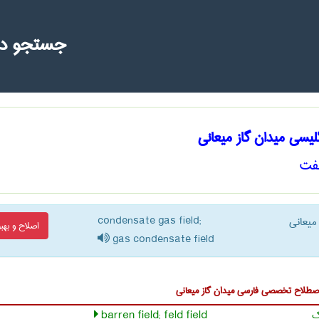
جستجو د
لیسی میدان گاز میعانی
فت
condensate gas field;
میعانی
اصلاح و بهبو
gas condensate field
ا اصطلاح تخصصی
فارسی میدان گاز میعانی
ک
barren field; feld field