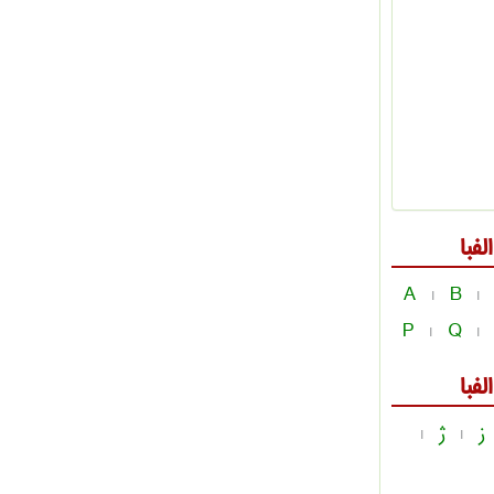
فبا
A
B
|
|
P
Q
|
|
فبا
ز
ژ
|
|