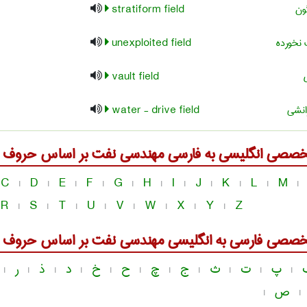
ون
stratiform field
نخورده
unexploited field
vault field
نشی
water - drive field
خصصی انگلیسی به فارسی
مهندسی نفت
بر اساس حروف ال
C
D
E
F
G
H
I
J
K
L
M
|
|
|
|
|
|
|
|
|
|
|
R
S
T
U
V
W
X
Y
Z
|
|
|
|
|
|
|
|
خصصی فارسی به انگلیسی
مهندسی نفت
بر اساس حروف ال
پ
ت
ث
ج
چ
ح
خ
د
ذ
ر
|
|
|
|
|
|
|
|
|
|
|
ص
|
|