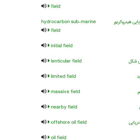
field
ایی هیدروکربور
hydrocarbon sub-marine
field
initial field
 شکل
lenticular field
د
limited field
م
massive field
nearby field
ریایی
offshore oil field
oil field