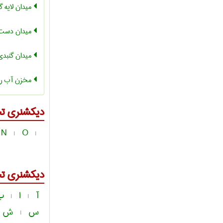
میدان لایه گ
میدان دست 
میدان گنبدی
مخزن آب را
دیکشنری ت
N
O
|
|
دیکشنری ت
آ
ا
ب
|
|
س
ش
|