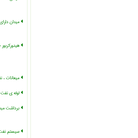
میدان دارای
هیدورکربور 
میعانات ، ن
لوله ی نفت 
برداشت میع
سیستم نفت 