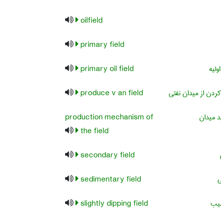
oilfield
primary field
ولیه
primary oil field
کردن از میدان نفتی
produce v an field
د میدان
production mechanism of
the field
secondary field
ی
sedimentary field
یب
slightly dipping field