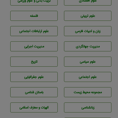
علوم اقتصادی
تربيت بدنی و علوم ورزشی
علوم تربيتی
فلسفه
زبان و ادبيات فارسی
علوم ارتباطات اجتماعی
مديريت جهانگردی
مديريت اجرايی
علوم سياسی
تاريخ
علوم اجتماعی
علوم جغرافيايی
مجموعه محيط زيست
باستان شناسی
زبانشناسی
الهیات و معارف اسلامی