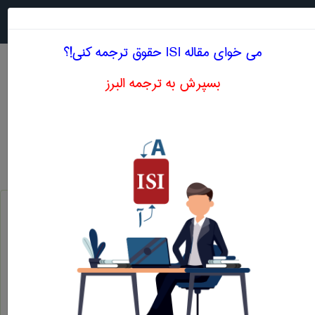
جستجو در
MENU
می خوای مقاله ISI حقوق ترجمه کنی!؟
بسپرش به ترجمه البرز
معنی SON INLAW
حقوق
son inlaw