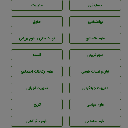
حسابداری
مديريت
روانشناسی
حقوق
علوم اقتصادی
تربيت بدنی و علوم ورزشی
علوم تربيتی
فلسفه
زبان و ادبيات فارسی
علوم ارتباطات اجتماعی
مديريت جهانگردی
مديريت اجرايی
علوم سياسی
تاريخ
علوم اجتماعی
علوم جغرافيايی