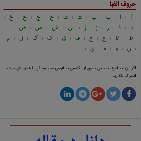
حروف الفبا
آ
ا
ب
پ
ت
ث
ج
چ
ح
خ
|
|
|
|
|
|
|
|
|
|
د
ذ
ر
ز
ژ
س
ش
ص
ض
|
|
|
|
|
|
|
|
|
ط
ظ
ع
غ
ف
ق
ک
گ
ل
م
|
|
|
|
|
|
|
|
|
ن
و
ه
ی
|
|
|
|
|
اگر این اصطلاح تخصصی
حقوق از انگلیسی به فارسی
مفید بود آن را با دوستان خود به
اشتراک بگذارید