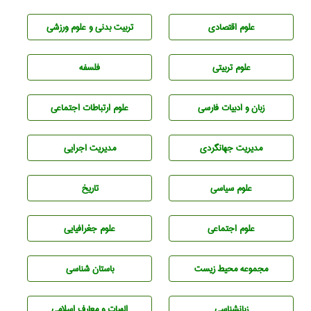
علوم اقتصادی
تربيت بدنی و علوم ورزشی
علوم تربيتی
فلسفه
زبان و ادبيات فارسی
علوم ارتباطات اجتماعی
مديريت جهانگردی
مديريت اجرايی
علوم سياسی
تاريخ
علوم اجتماعی
علوم جغرافيايی
مجموعه محيط زيست
باستان شناسی
زبانشناسی
الهیات و معارف اسلامی