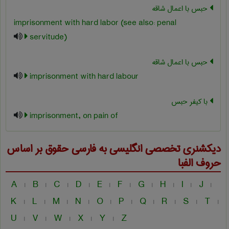
حبس با اعمال شاقه
imprisonment with hard labor (see also: penal
servitude)
حبس با اعمال شاقه
imprisonment with hard labour
با کیفر حبس
imprisonment, on pain of
دیکشنری تخصصی انگلیسی به فارسی
حقوق
بر اساس
حروف الفبا
A
B
C
D
E
F
G
H
I
J
|
|
|
|
|
|
|
|
|
|
K
L
M
N
O
P
Q
R
S
T
|
|
|
|
|
|
|
|
|
|
U
V
W
X
Y
Z
|
|
|
|
|