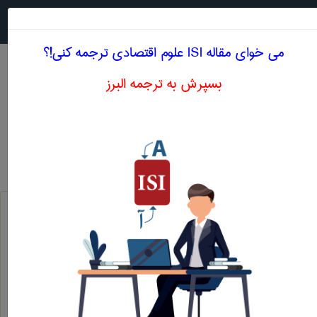
جستجو در
MENU
می خوای مقاله ISI علوم اقتصادی ترجمه کنی!؟
بسپرش به ترجمه البرز
معادل انگلیسی بودجه متوازن ادواری
علوم اقتصادی
بودجه متوازن ادواری